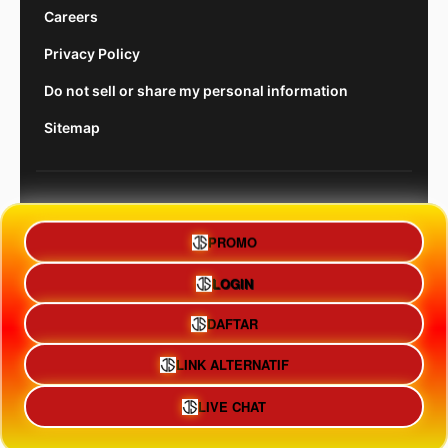
Careers
Privacy Policy
Do not sell or share my personal information
Sitemap
Envato Elements
Placeit by Envato
Envato Tuts+
All Products
Sitemap
PROMO
LOGIN
Price is in US dollars and excludes tax and handling fees
DAFTAR
Â© 2025 Envato Pty Ltd. Trademarks and brands are the
property of their respective owners.
LINK ALTERNATIF
LIVE CHAT