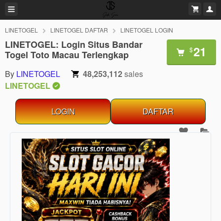
LINETOGEL
LINETOGEL DAFTAR
LINETOGEL LOGIN
LINETOGEL: Login Situs Bandar
21
$
Togel Toto Macau Terlengkap
By
LINETOGEL
48,253,112
sales
LINETOGEL
LOGIN
DAFTAR