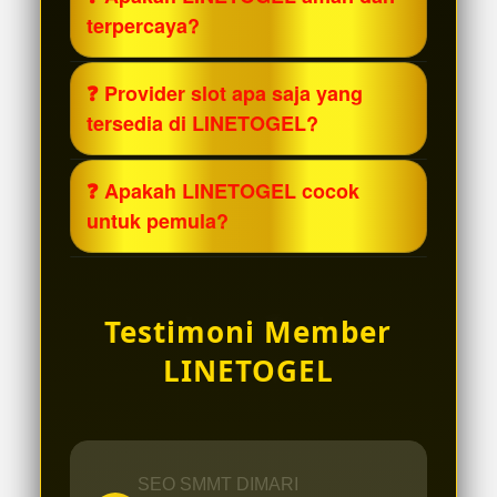
mudah diakses, stabil, dan nyaman
game yang lengkap, performa situs
terpercaya?
untuk berbagai tipe pemain.
yang stabil, serta layanan yang
konsisten. Popularitasnya juga
LINETOGEL menerapkan sistem
❓ Provider slot apa saja yang
didukung oleh pengalaman pengguna
keamanan akun dan prosedur
tersedia di LINETOGEL?
yang positif di komunitas pemain.
layanan yang jelas. Transparansi
informasi permainan dan dukungan
LINETOGEL menghadirkan beragam
❓ Apakah LINETOGEL cocok
layanan pelanggan menjadi poin
provider slot resmi dengan variasi
untuk pemula?
penting yang meningkatkan
tema, fitur bonus, dan tingkat RTP
kepercayaan pemain.
yang berbeda, sehingga pemain bisa
Ya. LINETOGEL memiliki tampilan
memilih sesuai preferensi bermain.
sederhana dan navigasi mudah,
Testimoni Member
sehingga pemula dapat memahami
LINETOGEL
alur bermain dengan cepat. Informasi
game juga disajikan dengan jelas
untuk membantu pemain baru.
SEO SMMT DIMARI