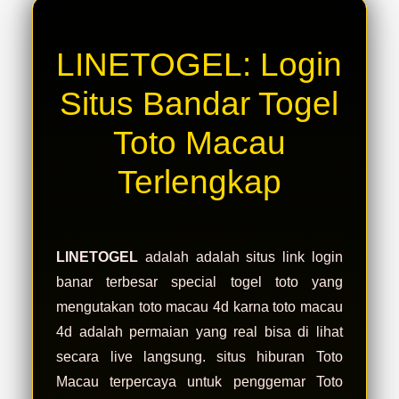
total
price
includes
LINETOGEL: Login
the item
price
Situs Bandar Togel
and a
buyer
Toto Macau
fee.
Terlengkap
View
license
details
LINETOGEL
adalah adalah situs link login
banar terbesar special togel toto yang
mengutakan toto macau 4d karna toto macau
4d adalah permaian yang real bisa di lihat
secara live langsung. situs hiburan Toto
Macau terpercaya untuk penggemar Toto