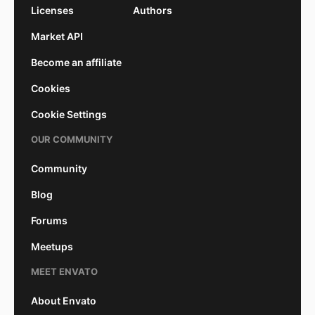
Licenses
Authors
Market API
Become an affiliate
Cookies
Cookie Settings
OUR COMMUNITY
Community
Blog
Forums
Meetups
MEET ENVATO
About Envato