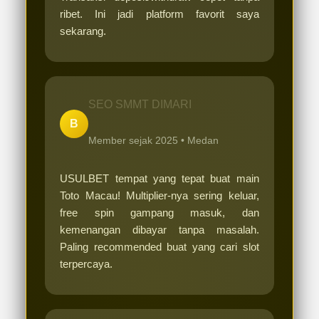
ribet. Ini jadi platform favorit saya
sekarang.
SEO SMMT DIMARI
B
Member sejak 2025 •
Medan
USULBET tempat yang tepat buat main
Toto Macau! Multiplier-nya sering keluar,
free spin gampang masuk, dan
kemenangan dibayar tanpa masalah.
Paling recommended buat yang cari slot
terpercaya.