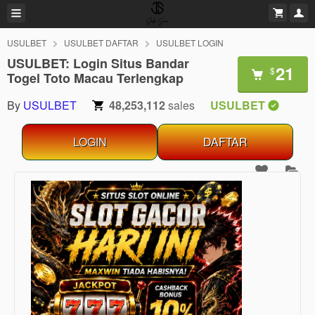
USULBET
USULBET DAFTAR
USULBET LOGIN
USULBET: Login Situs Bandar
21
$
Togel Toto Macau Terlengkap
By
USULBET
48,253,112
sales
USULBET
LOGIN
DAFTAR