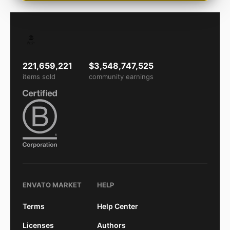
221,659,221
$3,548,747,525
items sold
community earnings
ENVATO MARKET
HELP
Terms
Help Center
Licenses
Authors