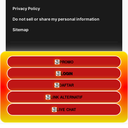
Privacy Policy
Do not sell or share my personal information
Sitemap
Envato Elements
Placeit by Envato
Envato Tuts+
All Products
Sitemap
PROMO
LOGIN
Price is in US dollars and excludes tax and handling fees
DAFTAR
Â© 2025 Envato Pty Ltd. Trademarks and brands are the
property of their respective owners.
LINK ALTERNATIF
LIVE CHAT