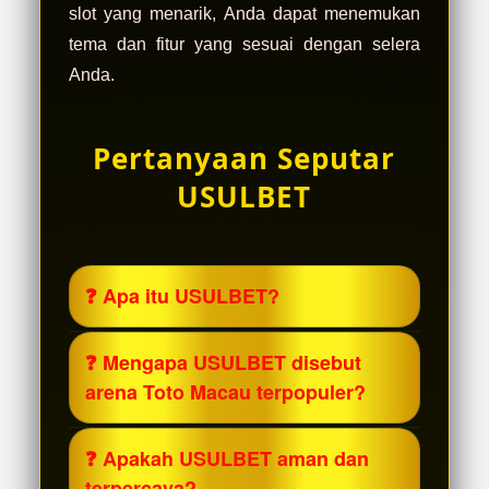
slot yang menarik, Anda dapat menemukan
tema dan fitur yang sesuai dengan selera
Anda.
Pertanyaan Seputar
USULBET
❓ Apa itu USULBET?
USULBET adalah arena bermain Toto
❓ Mengapa USULBET disebut
Macau yang menyediakan berbagai
arena Toto Macau terpopuler?
permainan dari provider resmi.
Platform ini dirancang agar mudah
USULBET dikenal luas karena pilihan
❓ Apakah USULBET aman dan
diakses, stabil, dan nyaman untuk
game yang lengkap, performa situs
terpercaya?