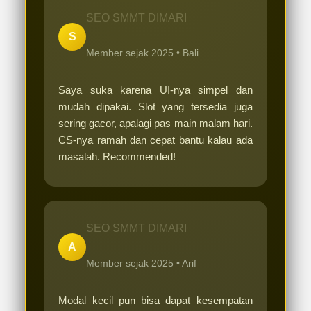
SEO SMMT DIMARI
S
Member sejak 2025 •
Bali
Saya suka karena UI-nya simpel dan
mudah dipakai. Slot yang tersedia juga
sering gacor, apalagi pas main malam hari.
CS-nya ramah dan cepat bantu kalau ada
masalah. Recommended!
SEO SMMT DIMARI
A
Member sejak 2025 •
Arif
Modal kecil pun bisa dapat kesempatan